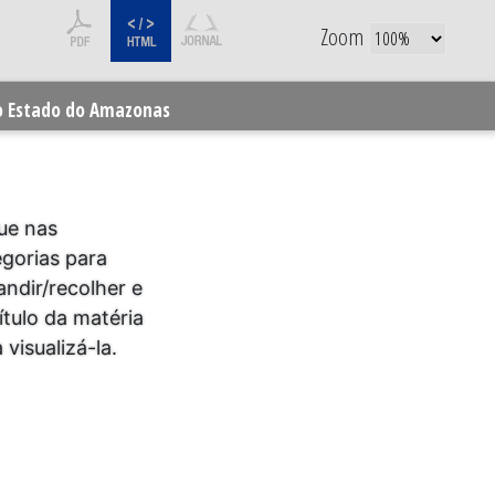
Zoom
do Estado do Amazonas
ue nas
egorias para
ndir/recolher e
ítulo da matéria
 visualizá-la.