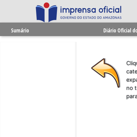
Sumário
Diário Oficial 
Cliq
cat
expa
no t
para