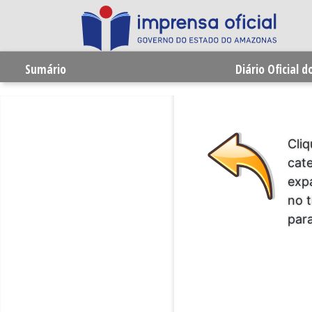
Sumário
Diário Oficial 
Cliq
cat
expa
no t
para