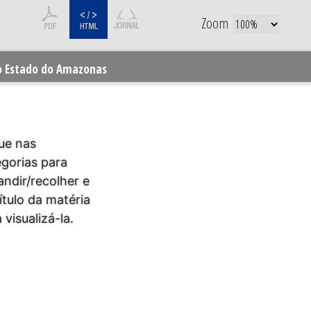
Zoom
do Estado do Amazonas
ue nas
egorias para
ndir/recolher e
ítulo da matéria
 visualizá-la.